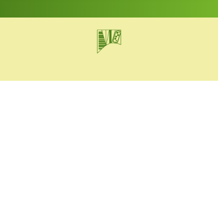
1.Akkordeon-Orchester Rheinhausen 1950 e.V.
Probenort
Jugendzentrum St. Peter
Friedrich-Alfred-Str. 14
47226 Duisburg
Vereinsanschrift